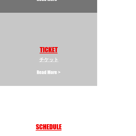
TICKET
​チケット
Read More >
SCHEDULE