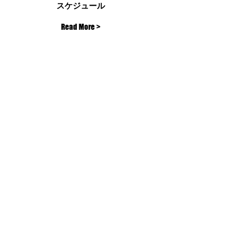
スケジュール
Read More >
OFFICIAL PARTNERS
OFFICIAL WEAR PARTNER
PARTNERS