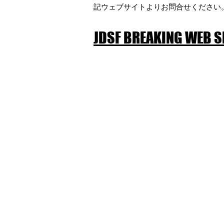
JDSFブレイクダンス部はダンスス
記ウェブサイトよりお問合せください
作って行く為に、皆さんのご意見を
JDSF BREAKING WEB S