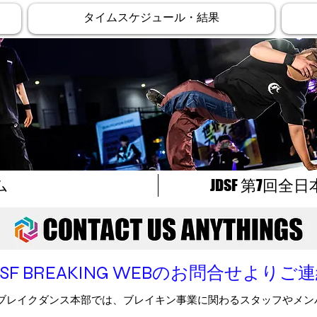
タイムスケジュール・結果
ム
JDSF 第7回
F BREAKING WEBのお問合せより
手権についてなど、JDSF ブレイクダンス部への質問やご
い。
ブレイクダンス本部では、ブレイキン事業に関わるスタッフやメン